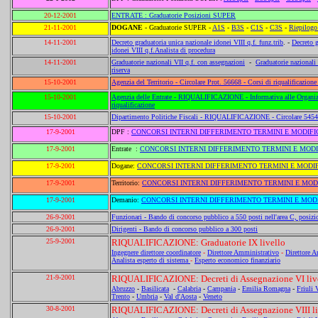
20-12-2001
ENTRATE : Graduatorie Posizioni SUPER
21-11-2001
DOGANE
- Graduatorie SUPER -
A1S
-
B3S
-
C1S
-
C3S
-
Riepilogo
14-11-2001
Decreto graduatoria unica nazionale idonei VIII q.f. funz.trib
. -
Decreto g
idonei VIII q.f.Analista di procedura
14-11-2001
Graduatorie nazionali VII q.f. con assegnazioni
-
Graduatorie nazionali 
riserva
15-10-2001
Agenzia del Territorio - Circolare Prot. 56668 - Corsi di riqualificazion
15-10-2001
Agenzia delle Entrate - RIQUALIFICAZIONE - Informativa alle Organizzazi
riqualificazione
15-10-2001
Dipartimento Politiche Fiscali - RIQUALIFICAZIONE - Circolare 54549 -
17-9-2001
DPF :
CONCORSI INTERNI DIFFERIMENTO TERMINI E MODIFI
17-9-2001
Entrate :
CONCORSI INTERNI DIFFERIMENTO TERMINI E MODI
17-9-2001
Dogane:
CONCORSI INTERNI DIFFERIMENTO TERMINI E MODI
17-9-2001
Territorio:
CONCORSI INTERNI DIFFERIMENTO TERMINI E MOD
17-9-2001
Demanio:
CONCORSI INTERNI DIFFERIMENTO TERMINI E MOD
26-9-2001
Funzionari - Bando di concorso pubblico a 550 posti nell'area C, posiz
26-9-2001
Dirigenti - Bando di concorso pubblico a 300 posti
25-9-2001
RIQUALIFICAZIONE:
Graduatorie IX livello
Ingegnere direttore coordinatore
-
Direttore Amministrativo
-
Direttore 
Analista esperto di sistema
-
Esperto economico finanziario
21-9-2001
RIQUALIFICAZIONE: Decreti di Assegnazione VI liv
Abruzzo
-
Basilicata
-
Calabria
-
Campania
-
Emilia Romagna
-
Friuli 
Trento
-
Umbria
-
Val d'Aosta
-
Veneto
30-8-2001
RIQUALIFICAZIONE: Decreti di Assegnazione VIII li