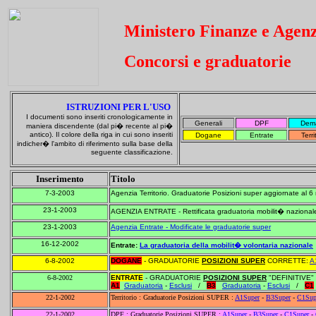
Ministero Finanze e Agenz
Concorsi e graduatorie
ISTRUZIONI PER L'USO
I documenti sono inseriti cronologicamente in
Generali
DPF
Dem
maniera discendente (dal pi� recente al pi�
antico). Il colore della riga in cui sono inseriti
Dogane
Entrate
Terri
indicher� l'ambito di riferimento sulla base della
seguente classificazione.
Inserimento
Titolo
7-3-2003
Agenzia Territorio. Graduatorie Posizioni super aggiornate al 
23-1-2003
AGENZIA ENTRATE - Rettificata graduatoria mobilit� nazional
23-1-2003
Agenzia Entrate - Modificate le graduatorie super
16-12-2002
Entrate:
La graduatoria della mobilit� volontaria nazionale
6-8-2002
DOGANE
- GRADUATORIE
POSIZIONI SUPER
CORRETTE:
A
6-8-2002
ENTRATE
- GRADUATORIE
POSIZIONI SUPER
"DEFINITIVE"
A1
Graduatoria
-
Esclusi
/
B3
Graduatoria
-
Esclusi
/
C1
22-1-2002
Territorio : Graduatorie Posizioni SUPER :
A1Super
-
B3Super
-
C1Sup
22-1-2002
DPF : Graduatorie Posizioni SUPER :
A1Super
-
B3Super
-
C1Super
-