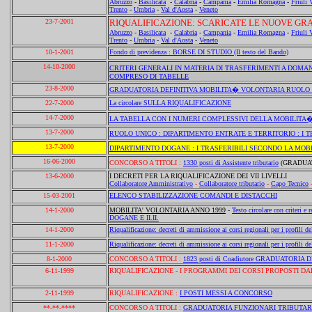
Abruzzo
-
Basilicata
-
Calabria
-
Campania
-
Emilia Romagna
-
Friuli 
Trento
-
Umbria
-
Val d'Aosta
-
Veneto
23-7-2001
RIQUALIFICAZIONE:
SCARICATE LE NUOVE GR
Abruzzo
-
Basilicata
-
Calabria
-
Campania
-
Emilia Romagna
-
Friuli 
Trento
-
Umbria
-
Val d'Aosta
-
Veneto
10-1-2001
Fondo di previdenza : BORSE DI STUDIO (Il testo del Bando)
14-10-2000
CRITERI GENERALI IN MATERIA DI TRASFERIMENTI A DOM
COMPRESO DI TABELLE
23-8-2000
GRADUATORIA DEFINITIVA MOBILITA� VOLONTARIA RUOLO
22-7-2000
La circolare SULLA RIQUALIFICAZIONE
14-7-2000
LA TABELLA CON I NUMERI COMPLESSIVI DELLA MOBILITA
13-7-2000
RUOLO UNICO : DIPARTIMENTO ENTRATE E TERRITORIO : I
13-7-2000
DIPARTIMENTO DOGANE : I TRASFERIBILI SECONDO LA MO
16-06-2000
CONCORSO A TITOLI :
1330 posti di Assistente tributario
(GRADUAT
13-6-2000
I DECRETI PER LA RIQUALIFICAZIONE DEI VII LIVELLI
Collaboratore Amministrativo
-
Collaboratore tributario
-
Capo Tecnico
15-03-2001
ELENCO STABILIZZAZIONE COMANDI E DISTACCHI
14-1-2000
MOBILITA' VOLONTARIA ANNO 1999
-
Testo circolare con criteri e r
DOGANE E II.II.
14-1-2000
Riqualificazione: decreti di ammissione ai corsi regionali per i profili de
11-1-2000
Riqualificazione: decreti di ammissione ai corsi regionali per i profili del
8-1-2000
CONCORSO A TITOLI :
1823 posti di Coadiutore GRADUATORIA 
6-11-1999
RIQUALIFICAZIONE - I PROGRAMMI DEI CORSI PROPOSTI DA
2-11-1999
RIQUALIFICAZIONE :
I POSTI MESSI A CONCORSO
**-**-****
CONCORSO A TITOLI :
GRADUATORIA FUNZIONARI TRIBUTAR